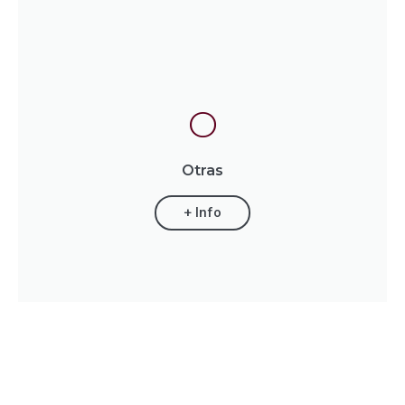
O
Otras
+ Info