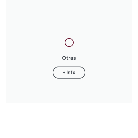
O
Otras
+ Info