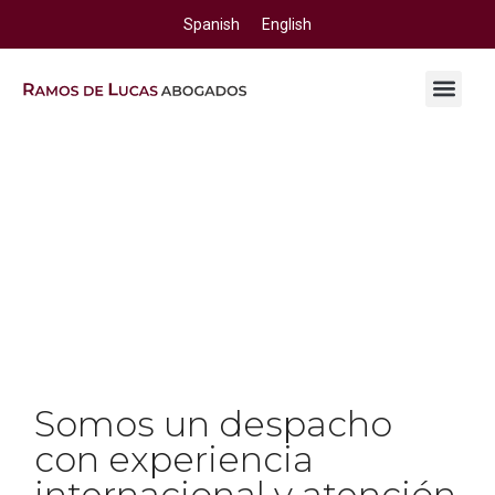
Spanish
English
AREAS DE PRACTICA
Somos un despacho
con experiencia
internacional y atención